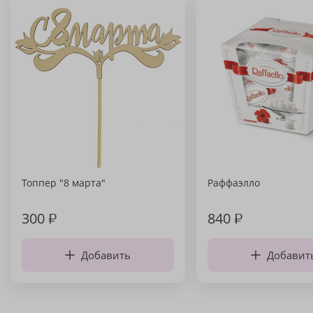
Топпер "8 марта"
Раффаэлло
300
₽
840
₽
Добавить
Добавит