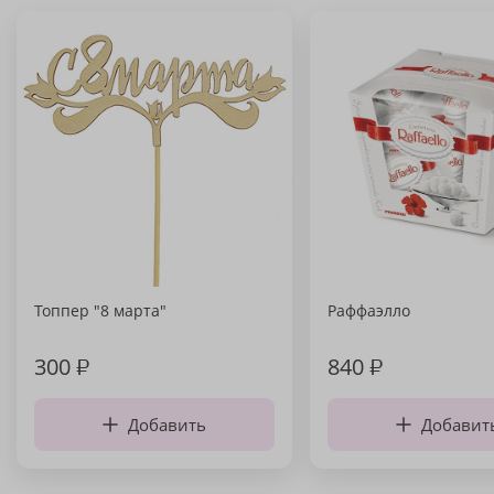
Топпер "8 марта"
Раффаэлло
300
₽
840
₽
Добавить
Добавит