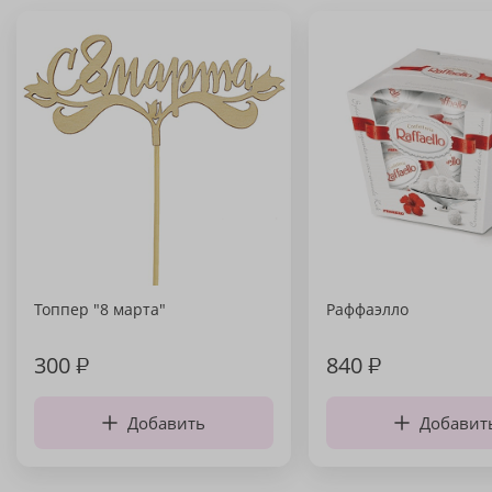
Топпер "8 марта"
Раффаэлло
300
₽
840
₽
Добавить
Добавит