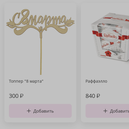
Топпер "8 марта"
Раффаэлло
300
₽
840
₽
Добавить
Добавит