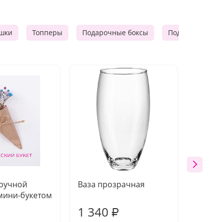
шки
Топперы
Подарочные боксы
Подарочные к
 ручной
Ваза прозрачная
Топпе
мини-букетом
1 340
170
₽