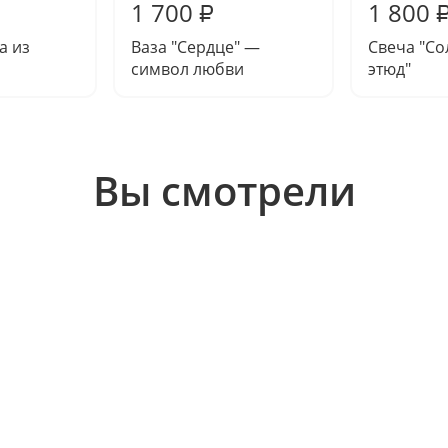
1 700
1 800
₽
а из
Ваза "Сердце" —
Свеча "С
символ любви
этюд"
Вы смотрели