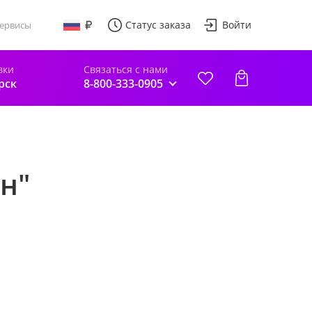
Статус заказа
Войти
ервисы
вки
Связаться с нами
рск
8-800-333-0905
н"