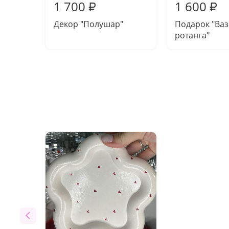
1 700
1 600
₽
₽
Декор "Полушар"
Подарок "Ваз
ротанга"