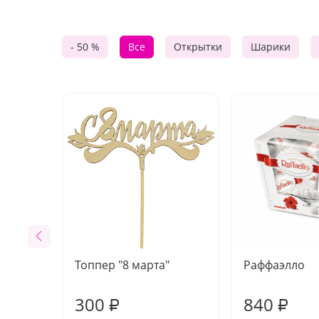
- 50 %
Все
Открытки
Шарики
Топпер "8 марта"
Раффаэлло
300
840
₽
₽