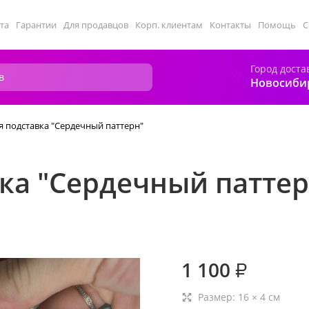
та
Гарантии
Для продавцов
Корп. клиентам
Контакты
Помощь
С
Город доста
Новосиби
я подставка "Сердечный паттерн"
ка "Сердечный паттер
1 100
₽
Размер:
16
×
4
см