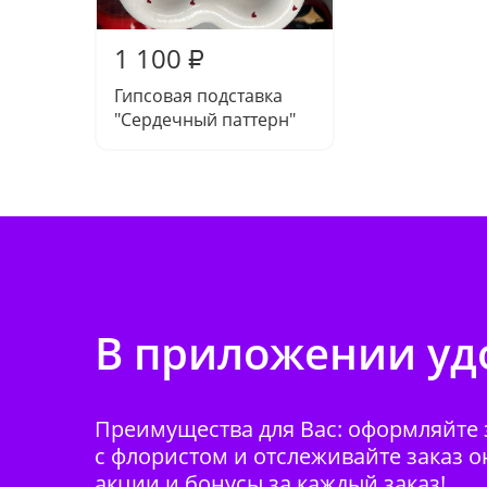
1 100
₽
Гипсовая подставка
"Сердечный паттерн"
В приложении удо
Преимущества для Вас: оформляйте з
с флористом и отслеживайте заказ о
акции и бонусы за каждый заказ!