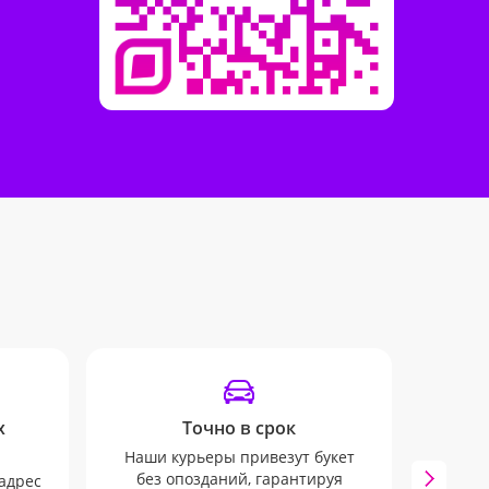
х
Точно в срок
Наши курьеры привезут букет
Мы 
без опозданий, гарантируя
вып
адрес