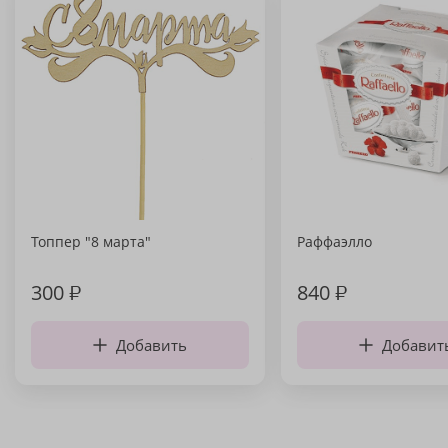
Топпер "8 марта"
Раффаэлло
300
₽
840
₽
Добавить
Добавит