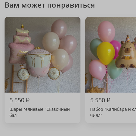
Вам может понравиться
5 550
₽
5 550
₽
Шары гелиевые "Сказочный
Набор "Капибара и с
бал"
чилл"