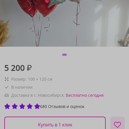
5 200
₽
Размер:
100
×
120
см
В наличии
Доставка в г. Новосибирск:
Бесплатно
сегодня
680 Отзывов и оценок
Купить в 1 клик