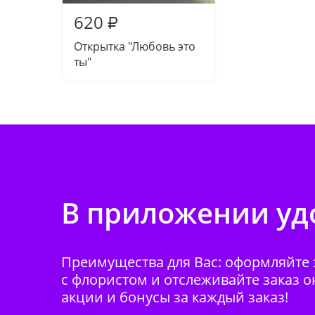
620
₽
Открытка "Любовь это
ты"
В приложении удо
Преимущества для Вас: оформляйте з
с флористом и отслеживайте заказ о
акции и бонусы за каждый заказ!