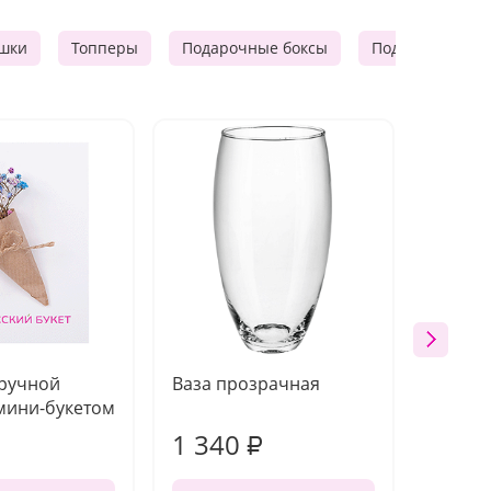
шки
Топперы
Подарочные боксы
Подарочные к
 ручной
Ваза прозрачная
Топпе
мини-букетом
1 340
170
₽