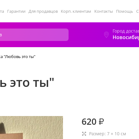
та
Гарантии
Для продавцов
Корп. клиентам
Контакты
Помощь
С
Город доста
Новосиби
а "Любовь это ты"
 это ты"
620
₽
Размер:
7
×
10
см