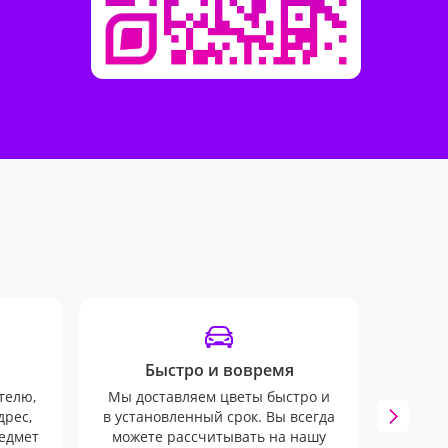
Быстро и вовремя
От
телю,
Мы доставляем цветы быстро и
дрес,
в установленный срок. Вы всегда
Вы б
редмет
можете рассчитывать на нашу
SMS 