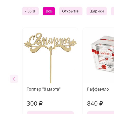
- 50 %
Все
Открытки
Шарики
Топпер "8 марта"
Раффаэлло
300
840
₽
₽