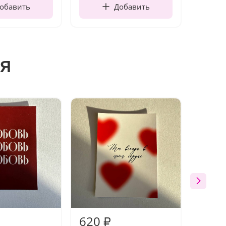
обавить
Добавить
я
620
620
₽