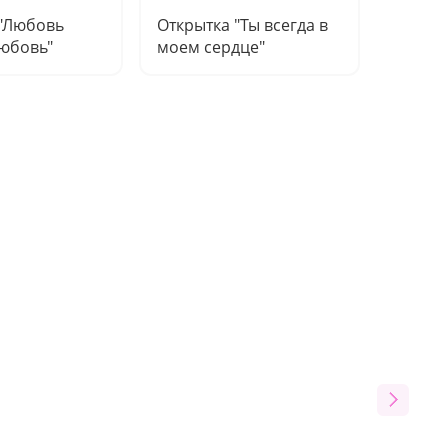
 "Любовь
Открытка "Ты всегда в
Открыт
юбовь"
моем сердце"
быть 