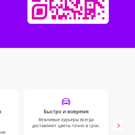
х
Быстро и вовремя
Инф
Вежливые курьеры всегда
Мы бу
доставляют цветы точно в срок.
всех
через
ния