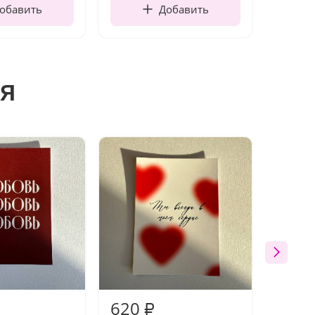
обавить
Добавить
я
620
620
₽