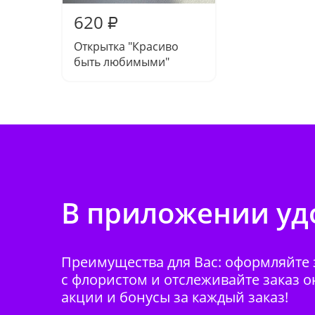
620
₽
Открытка "Красиво
быть любимыми"
В приложении удо
Преимущества для Вас: оформляйте з
с флористом и отслеживайте заказ о
акции и бонусы за каждый заказ!