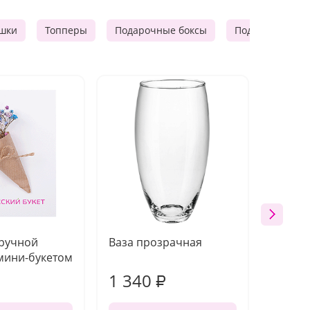
шки
Топперы
Подарочные боксы
Подарочные к
 ручной
Ваза прозрачная
Топпе
мини-букетом
1 340
170
₽