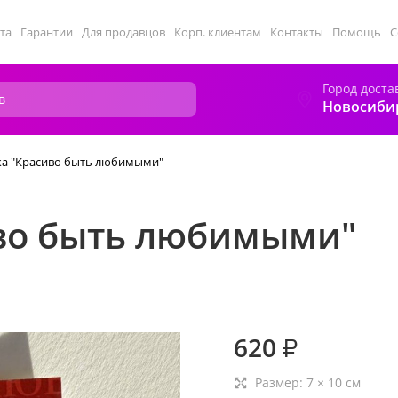
та
Гарантии
Для продавцов
Корп. клиентам
Контакты
Помощь
С
Город доста
Новосиби
а "Красиво быть любимыми"
во быть любимыми"
620
₽
Размер:
7
×
10
см