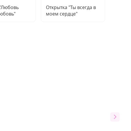
 "Любовь
Открытка "Ты всегда в
Открыт
юбовь"
моем сердце"
ты"