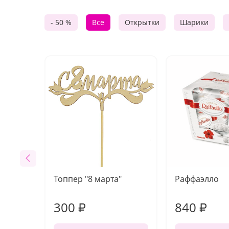
- 50 %
Все
Открытки
Шарики
Топпер "8 марта"
Раффаэлло
300
840
₽
₽