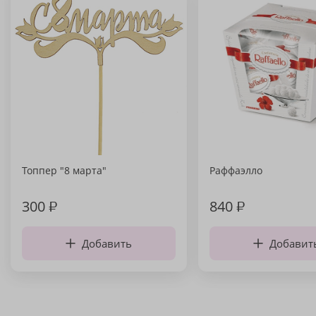
Топпер "8 марта"
Раффаэлло
300
₽
840
₽
Добавить
Добавит