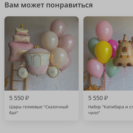
Вам может понравиться
5 550
₽
5 550
₽
Шары гелиевые "Сказочный
Набор "Капибара и с
бал"
чилл"