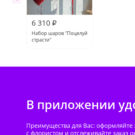
6 310
₽
Набор шаров "Поцелуй
страсти"
В приложении удо
Преимущества для Вас: оформляйте з
с флористом и отслеживайте заказ о