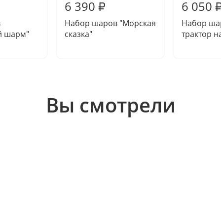
6 390
6 050
₽
в
Набор шаров "Морская
Набор ша
й шарм"
сказка"
трактор н
Вы смотрели