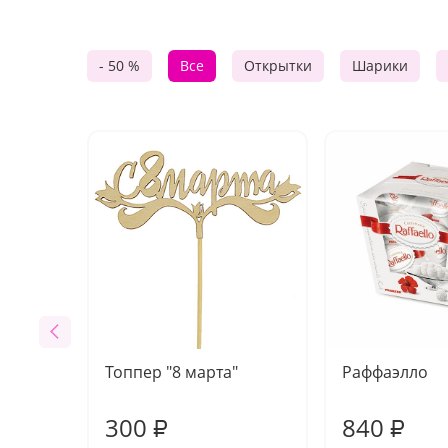
- 50 %
Все
Открытки
Шарики
Топпер "8 марта"
Раффаэлло
300
840
₽
₽