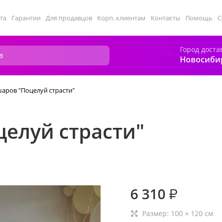
та
Гарантии
Для продавцов
Корп. клиентам
Контакты
Помощь
С
Город доста
Новосиби
аров "Поцелуй страсти"
елуй страсти"
6 310
₽
Размер:
100
×
120
см