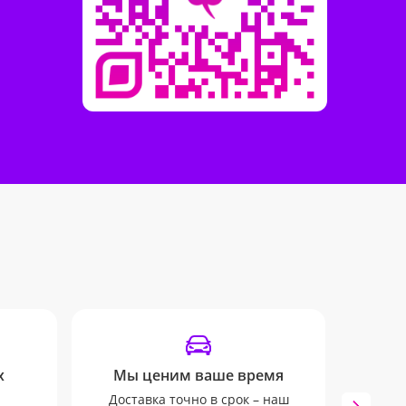
х
Мы ценим ваше время
SM
Доставка точно в срок – наш
Мы бу