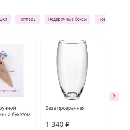
шки
Топперы
Подарочные боксы
Подарочные к
 ручной
Ваза прозрачная
Топпе
мини-букетом
1 340
170
₽