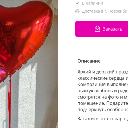
В наличии
Доставка в г. Новосиби
Заказать
Описание
Яркий и дерзкий праз
классические сердца и
Композиция выполнен
пылкую любовь и радо
смотрятся на фото и
помещение. Подарите 
подчеркнуть особенно
Закажите этот товар с