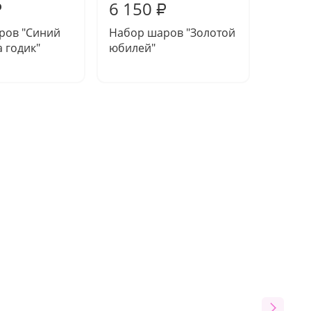
6 150
6 85
₽
₽
ров "Синий
Набор шаров "Золотой
Набор
а годик"
юбилей"
"Сказо