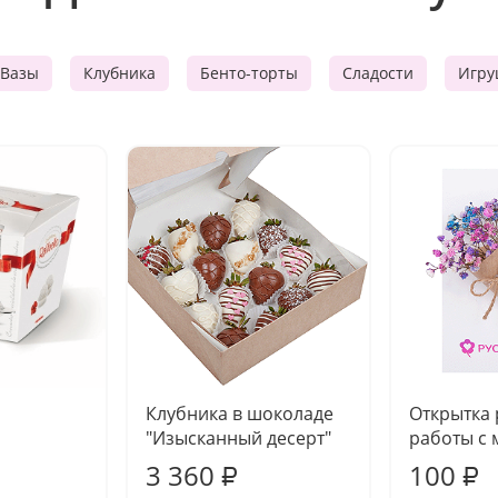
Вазы
Клубника
Бенто-торты
Сладости
Игру
Клубника в шоколаде
Открытка
"Изысканный десерт"
работы с 
3 360
100
₽
₽