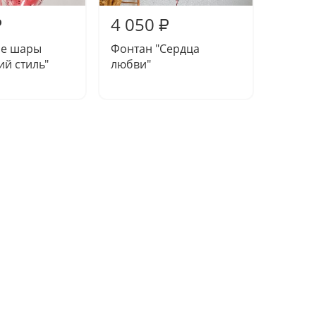
4 050
4 81
₽
₽
е шары
Фонтан "Сердца
Фонта
ий стиль"
любви"
"Вечер