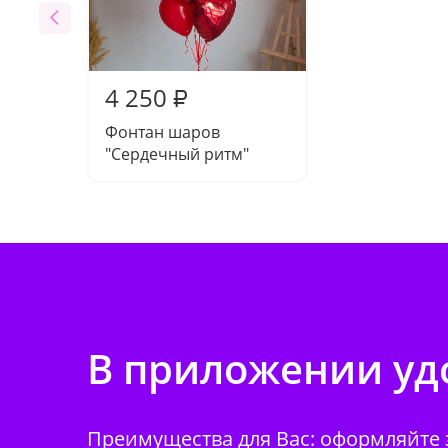
4 250
₽
Фонтан шаров
"Сердечный ритм"
В приложении удо
Преимущества для Вас: оформляйте з