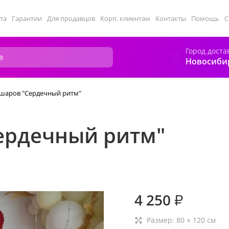
та
Гарантии
Для продавцов
Корп. клиентам
Контакты
Помощь
С
Город доста
Новосиби
шаров "Сердечный ритм"
ердечный ритм"
4 250
₽
Размер:
80
×
120
см