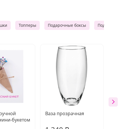
шки
Топперы
Подарочные боксы
Подарочные к
 ручной
Ваза прозрачная
Топпе
мини-букетом