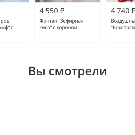
4 550
4 740
₽
аров
Фонтан "Зефирная
Воздушны
умф" с
киса" с короной
"Боксёрск
Вы смотрели