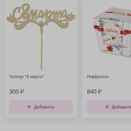
Топпер "8 марта"
Раффаэлло
300
₽
840
₽
Добавить
Добавит