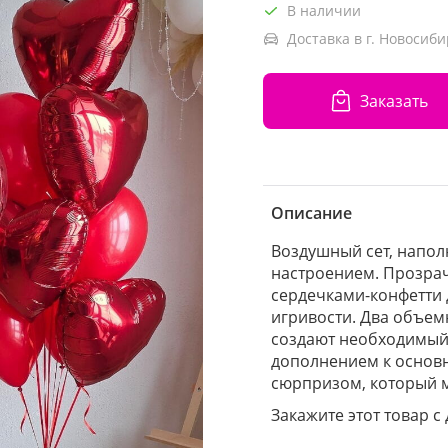
В наличии
Доставка в г. Новосиби
Заказать
Описание
Воздушный сет, напо
настроением. Прозра
сердечками-конфетти 
игривости. Два объем
создают необходимый 
дополнением к основ
сюрпризом, который 
Закажите этот товар с