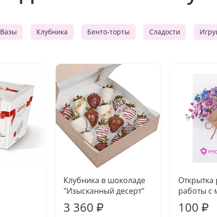
Вазы
Клубника
Бенто-торты
Сладости
Игру
Клубника в шоколаде
Открытка
"Изысканный десерт"
работы с 
3 360
100
₽
₽