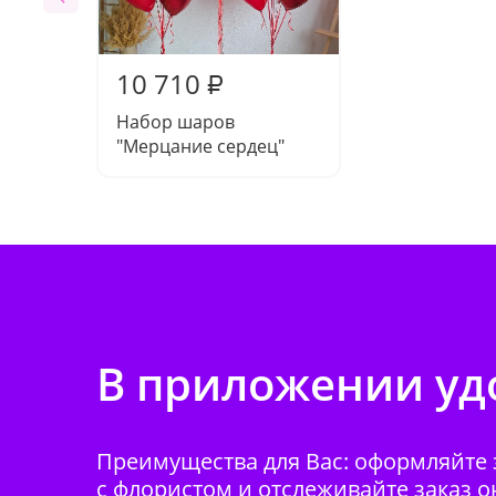
10 710
₽
Набор шаров
"Мерцание сердец"
В приложении удо
Преимущества для Вас: оформляйте з
с флористом и отслеживайте заказ о