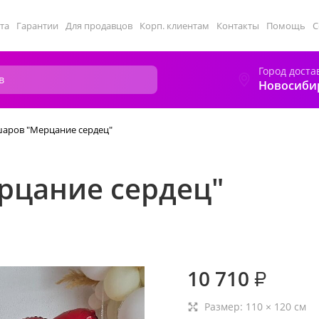
та
Гарантии
Для продавцов
Корп. клиентам
Контакты
Помощь
С
Город доста
Новосиби
аров "Мерцание сердец"
рцание сердец"
10 710
₽
Размер:
110
×
120
см