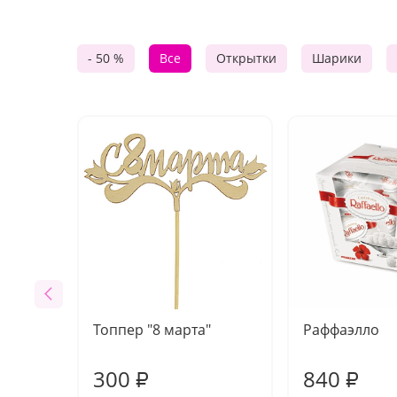
- 50 %
Все
Открытки
Шарики
Топпер "8 марта"
Раффаэлло
300
840
₽
₽