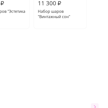
11 300
11 0
₽
₽
ов "Эстетика
Набор шаров
Набор
"Винтажный сон"
"Волш