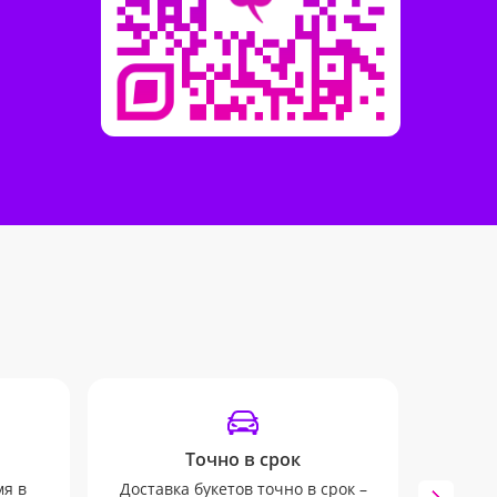
Точно в срок
У
мя в
Доставка букетов точно в срок –
Все в