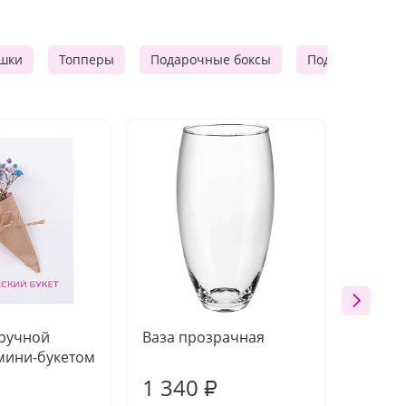
шки
Топперы
Подарочные боксы
Подарочные к
 ручной
Ваза прозрачная
Топпе
мини-букетом
1 340
170
₽