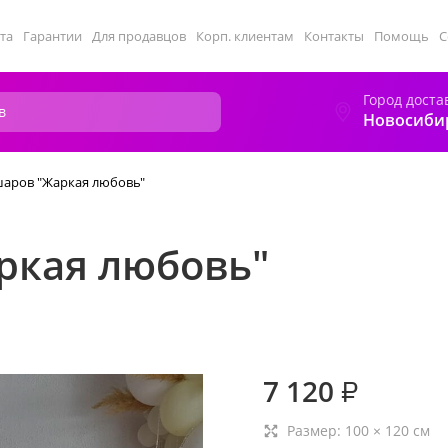
та
Гарантии
Для продавцов
Корп. клиентам
Контакты
Помощь
С
Город доста
Новосиби
аров "Жаркая любовь"
ркая любовь"
7 120
₽
Размер:
100
×
120
см