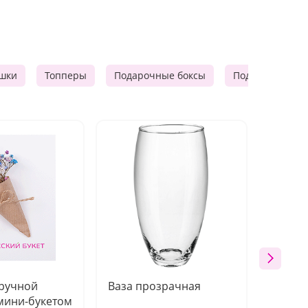
шки
Топперы
Подарочные боксы
Подарочные к
 ручной
Ваза прозрачная
Топпе
мини-букетом