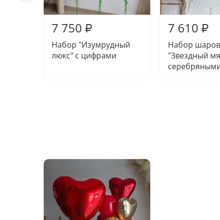
7 750
7 610
₽
₽
Набор "Изумрудный
Набор шаро
люкс" с цифрами
"Звездный мя
серебряным