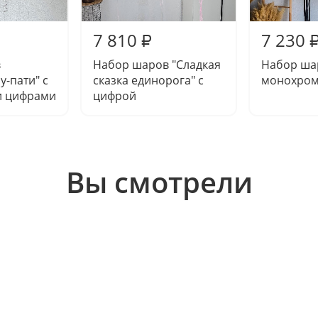
7 810
7 230
₽
в
Набор шаров "Сладкая
Набор ша
у-пати" с
сказка единорога" с
монохром
и цифрами
цифрой
Вы смотрели