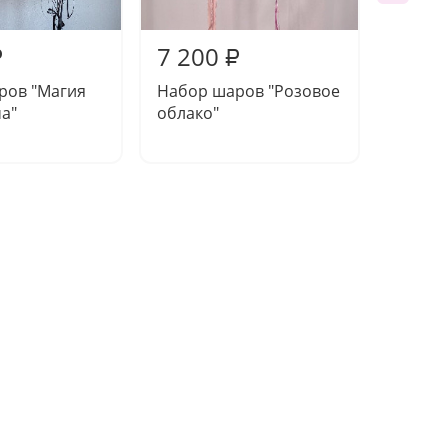
7 200
7 02
₽
₽
ров "Магия
Набор шаров "Розовое
Набор
а"
облако"
"Волш
мгнов