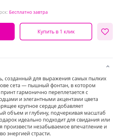
рск:
Бесплатно
завтра
Купить в 1 клик
, созданный для выражения самых пылких
снове сета — пышный фонтан, в котором
принт гармонично переплетается с
рдцами и элегантными акцентами цвета
арящее крупное сердце добавляет
ый объем и глубину, подчеркивая масштаб
подарок идеально подходит для свидания или
ся произвести незабываемое впечатление и
во энергией страсти.