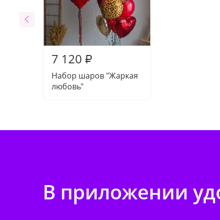
7 120
₽
Набор шаров "Жаркая
любовь"
В приложении удо