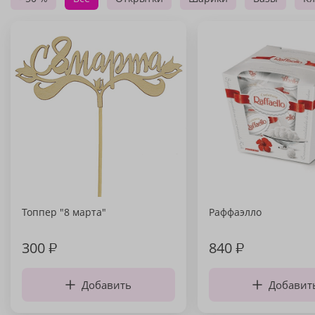
Топпер "8 марта"
Раффаэлло
300
₽
840
₽
Добавить
Добавит