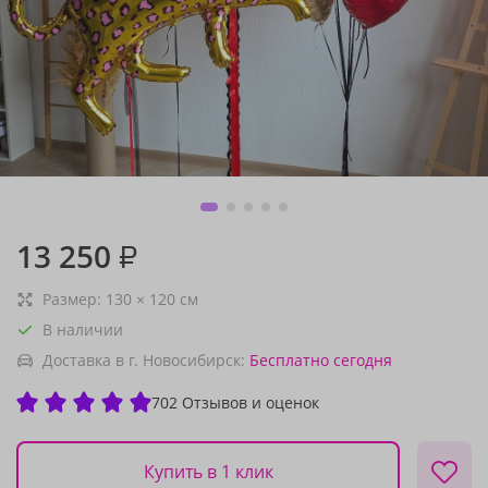
13 250
₽
Размер:
130
×
120
см
В наличии
Доставка в г. Новосибирск:
Бесплатно
сегодня
702 Отзывов и оценок
Купить в 1 клик