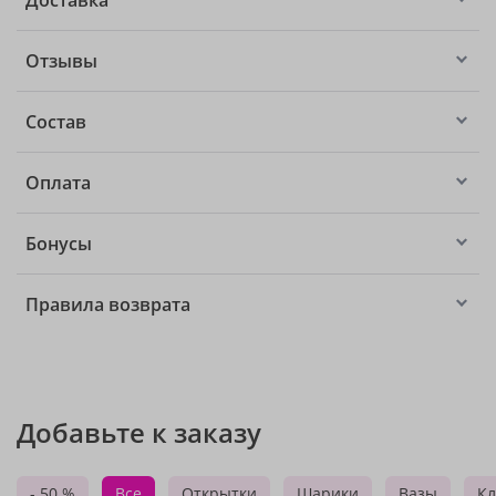
Доставка
Отзывы
Состав
Оплата
Бонусы
Правила возврата
Добавьте к заказу
- 50 %
Все
Открытки
Шарики
Вазы
Кл