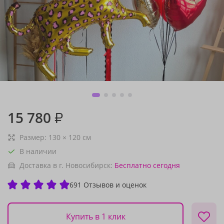
15 780
₽
Размер:
130
×
120
см
В наличии
Доставка в г. Новосибирск:
Бесплатно
сегодня
691 Отзывов и оценок
Купить в 1 клик