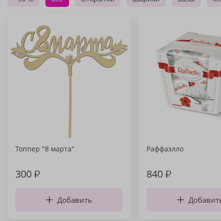
Топпер "8 марта"
Раффаэлло
300
₽
840
₽
Добавить
Добавит