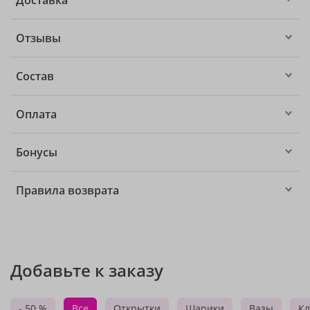
Доставка
Отзывы
Состав
Оплата
Бонусы
Правила возврата
Добавьте к заказу
- 50 %
Все
Открытки
Шарики
Вазы
Кл