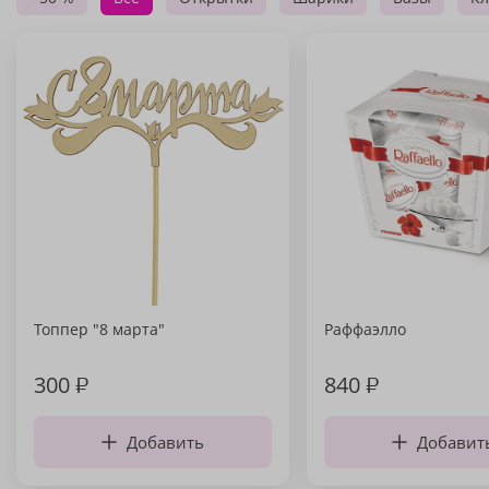
Топпер "8 марта"
Раффаэлло
300
₽
840
₽
Добавить
Добавит