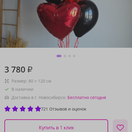
3 780
₽
Размер:
80
×
120
см
В наличии
Доставка в г. Новосибирск:
Бесплатно
сегодня
721 Отзывов и оценок
Купить в 1 клик