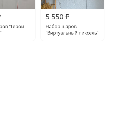
5 550
5 45
₽
₽
ров "Герои
Набор шаров
Набор 
"
"Виртуальный пиксель"
кремо