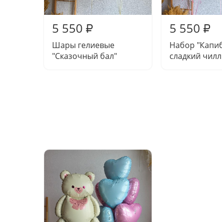
5 550
5 550
₽
₽
Шары гелиевые
Набор "Капи
"Сказочный бал"
сладкий чилл