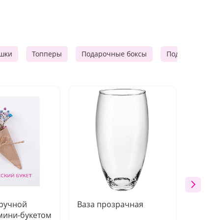
шки
Топперы
Подарочные боксы
Подарочные к
 ручной
Ваза прозрачная
Топпе
мини-букетом