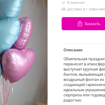
В наличии
Доставка в г. Новосиби
Заказать
Описание
Обаятельная праздни
переносит в атмосфер
выступает крупная ф
бантом, вызывающая 
воздушный фонтан из 
создающий гармоничны
идеальным украшением
сюрприза или годовщи
радостью.