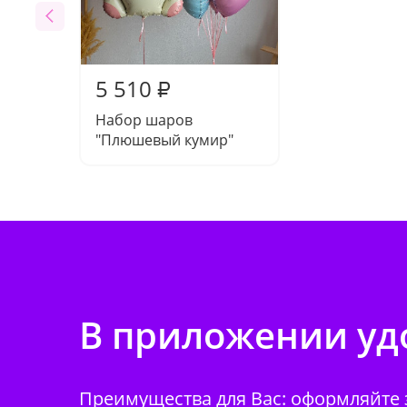
5 510
₽
Набор шаров
"Плюшевый кумир"
В приложении удо
Преимущества для Вас: оформляйте з