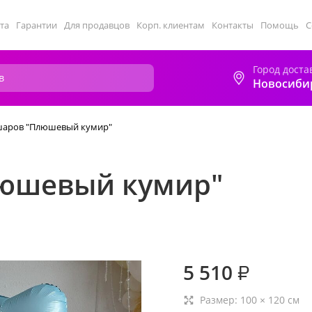
та
Гарантии
Для продавцов
Корп. клиентам
Контакты
Помощь
С
Город доста
Новосиби
шаров "Плюшевый кумир"
люшевый кумир"
5 510
₽
Размер:
100
×
120
см