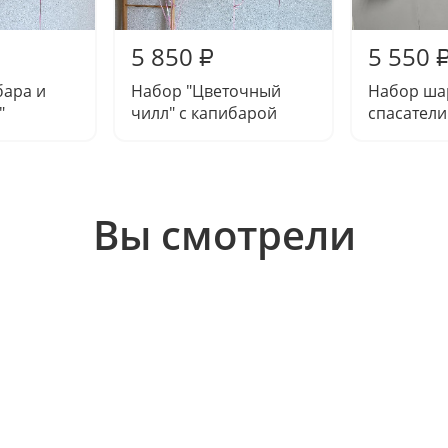
5 850
5 550
₽
бара и
Набор "Цветочный
Набор ша
"
чилл" с капибарой
спасатели
Вы смотрели