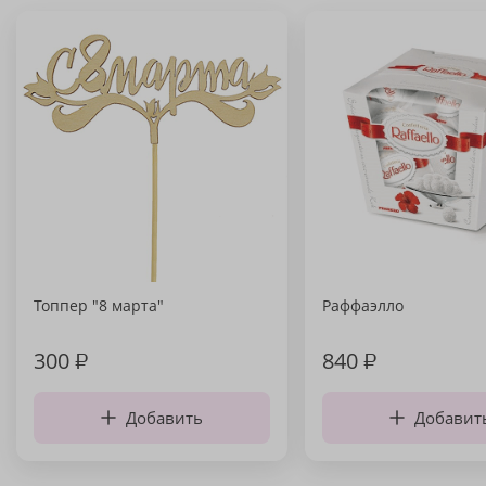
Топпер "8 марта"
Раффаэлло
300
₽
840
₽
Добавить
Добавит