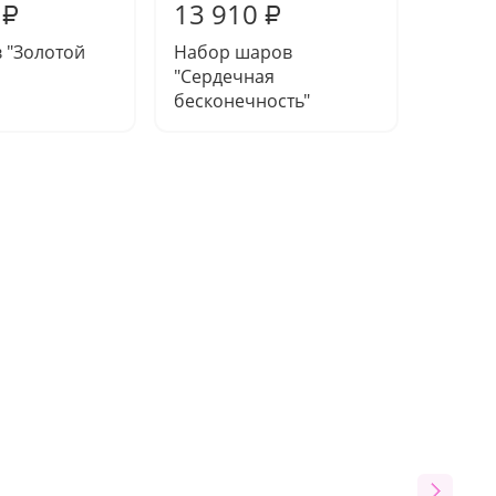
13 910
13 9
₽
₽
 "Золотой
Набор шаров
Набор
"Сердечная
"Сатин
бесконечность"