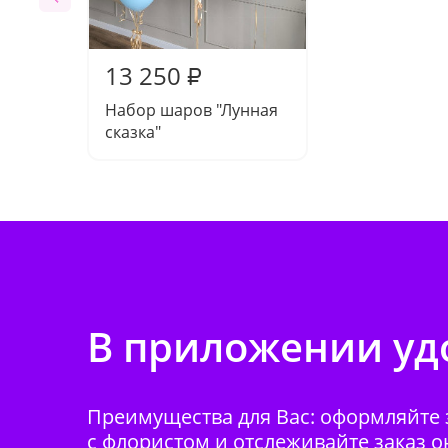
13 250
₽
Набор шаров "Лунная
сказка"
В приложении удо
Преимущества для Вас: оформляйте з
с флористом и отслеживайте заказ о