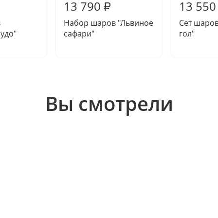
13 790
13 550
₽
в
Набор шаров "Львиное
Сет шаров
удо"
сафари"
гол"
Вы смотрели