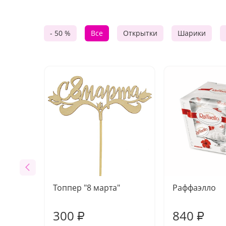
- 50 %
Все
Открытки
Шарики
Топпер "8 марта"
Раффаэлло
300
840
₽
₽