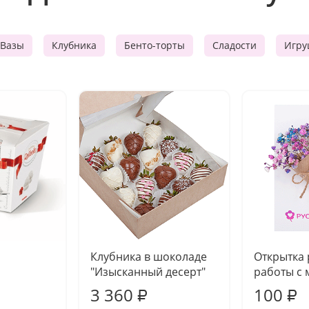
Вазы
Клубника
Бенто-торты
Сладости
Игру
Клубника в шоколаде
Открытка
"Изысканный десерт"
работы с 
3 360
100
₽
₽