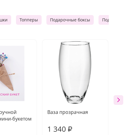
шки
Топперы
Подарочные боксы
Подарочные к
 ручной
Ваза прозрачная
Топпе
мини-букетом
1 340
170
₽