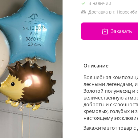
В наличии
Доставка в г. Новосиби
Заказать
Описание
Волшебная композици
лесными легендами, и
Золотой полумесяц и 
величественную атмос
доброты и сказочност
кремовых, голубых и з
настоящему эксклюзи
Закажите этот товар с