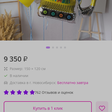
9 350
₽
Размер:
150
×
120
см
В наличии
Доставка в г. Новосибирск:
Бесплатно
завтра
762 Отзывов и оценок
Купить в 1 клик