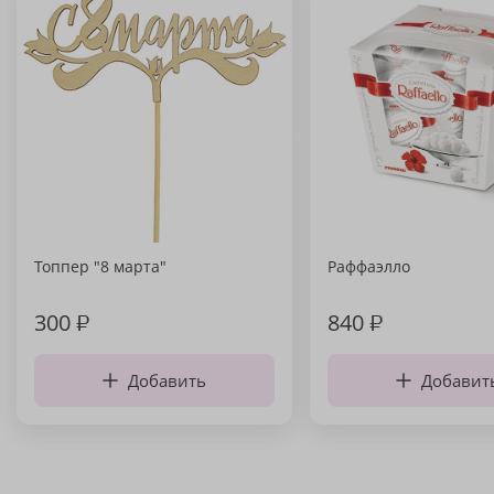
Топпер "8 марта"
Раффаэлло
300
₽
840
₽
Добавить
Добавит