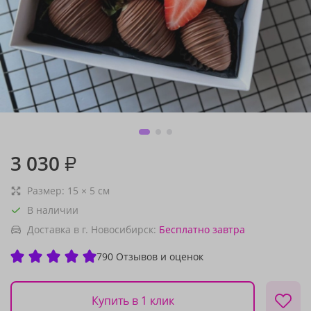
3 030
₽
Размер:
15
×
5
см
В наличии
Доставка в г. Новосибирск:
Бесплатно
завтра
790 Отзывов и оценок
Купить в 1 клик