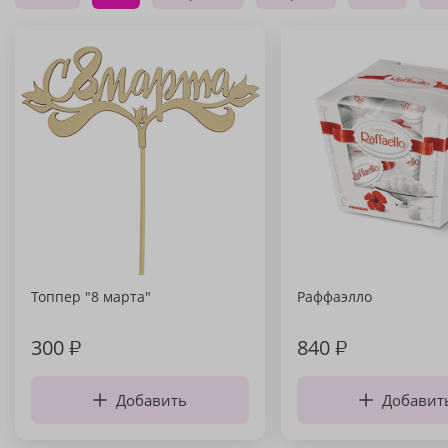
Топпер "8 марта"
Раффаэлло
300
₽
840
₽
Добавить
Добавит