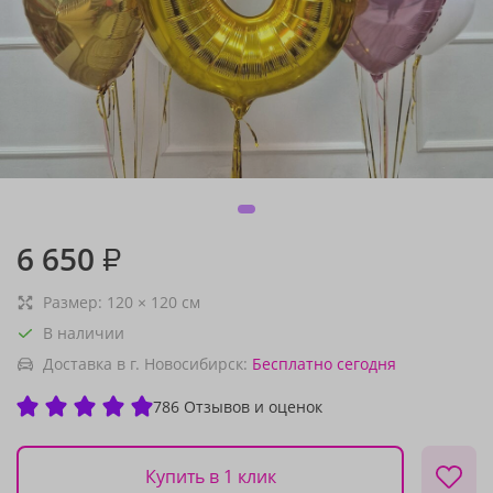
6 650
₽
Размер:
120
×
120
см
В наличии
Доставка в г. Новосибирск:
Бесплатно
сегодня
786 Отзывов и оценок
Купить в 1 клик