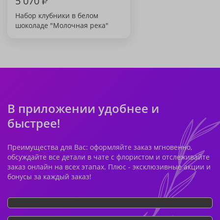
5 070
₽
Набор клубники в белом
шоколаде "Молочная река"
В приложении удобнее и
быстрее!
Преимущества для Вас: оформляйте заказ мгновенно,
обсуждайте все детали в чате с флористом и отслеживайте
заказ онлайн на всех этапах. Плюс - эксклюзивные акции и
бонусы за каждый заказ!