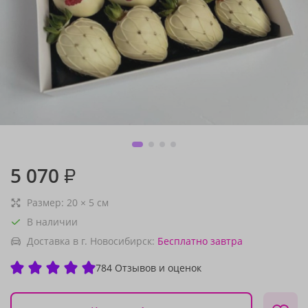
5 070
₽
Размер:
20
×
5
см
В наличии
Доставка в г. Новосибирск:
Бесплатно
завтра
784 Отзывов и оценок