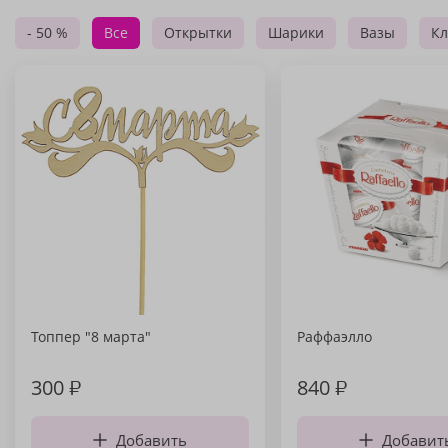
- 50 %
Все
Открытки
Шарики
Вазы
Кл
Топпер "8 марта"
Раффаэлло
300
₽
840
₽
Добавить
Добавит