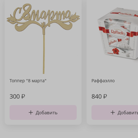
Топпер "8 марта"
Раффаэлло
300
₽
840
₽
Добавить
Добавит