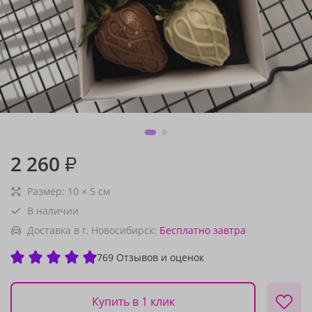
2 260
₽
Размер:
10
×
5
см
В наличии
Доставка в г. Новосибирск:
Бесплатно
завтра
769 Отзывов и оценок
Купить в 1 клик