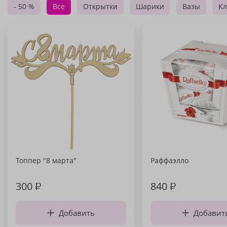
- 50 %
Все
Открытки
Шарики
Вазы
Кл
Топпер "8 марта"
Раффаэлло
300
₽
840
₽
Добавить
Добавит