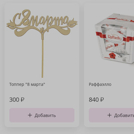
Топпер "8 марта"
Раффаэлло
300
₽
840
₽
Добавить
Добавит