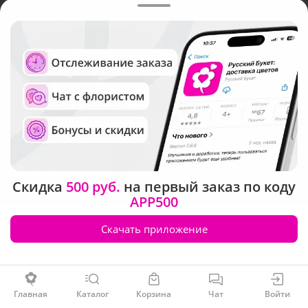
Новосибирске
Русский Букет, 2026
Общество с ограниченной ответственностью «Технология»
ОГРН: 1195476081745, ИНН: 5410081997
Юридический адрес: г. Новосибирск, ул. Ипподромская,
д.42, оф. 3
Рейтинг Русского букета в г. Новосибирск
Скидка
500 руб.
на первый заказ по коду
APP500
Скачать приложение
Заказать
Главная
Каталог
Корзина
Чат
Войти