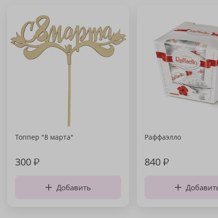
Топпер "8 марта"
Раффаэлло
300
₽
840
₽
Добавить
Добавит