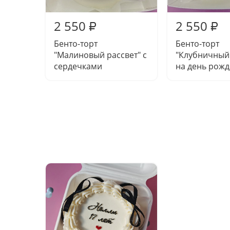
2 550
2 550
₽
₽
Бенто-торт
Бенто-торт
"Малиновый рассвет" с
"Клубничный
сердечками
на день рож