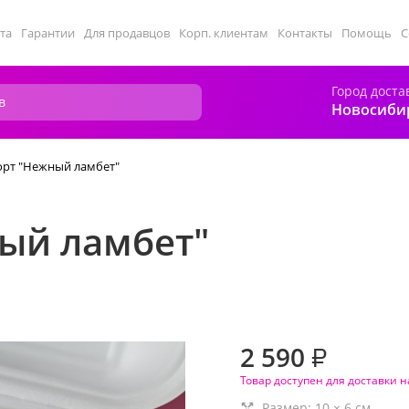
та
Гарантии
Для продавцов
Корп. клиентам
Контакты
Помощь
С
Город доста
Новосиби
орт "Нежный ламбет"
ный ламбет"
2 590
₽
Товар доступен для доставки н
Размер:
10
×
6
см