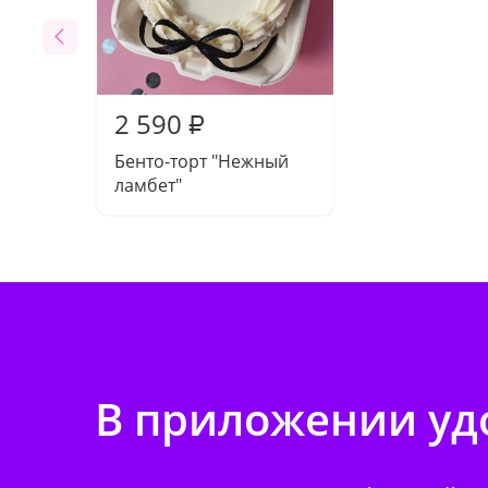
2 590
₽
Бенто-торт "Нежный
ламбет"
В приложении удо