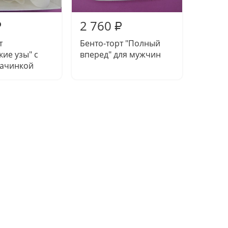
2 760
2 55
₽
₽
т
Бенто-торт "Полный
Бенто-
кие узы" с
вперед" для мужчин
сердце
начинкой
начин