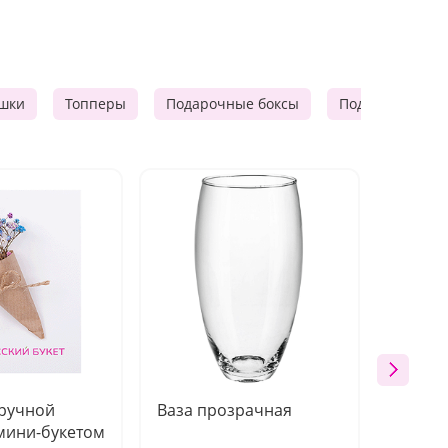
шки
Топперы
Подарочные боксы
Подарочные к
 ручной
Ваза прозрачная
Топпе
мини-букетом