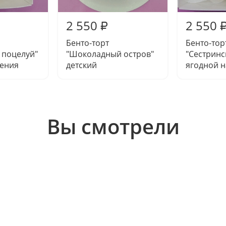
2 550
2 550
₽
Бенто-торт
Бенто-тор
 поцелуй"
"Шоколадный остров"
"Сестринс
дения
детский
ягодной 
Вы смотрели