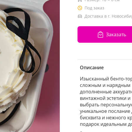
Под заказ
Доставка в г. Новосиби
Заказать
Описание
Изысканный бенто-тор
сложным и нарядным 
дополненные аккурат
винтажной эстетики и
выбрать персональную
уникальное послание 
бисквита и нежного к
подарок идеальным д