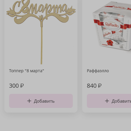
Топпер "8 марта"
Раффаэлло
300
₽
840
₽
Добавить
Добавит