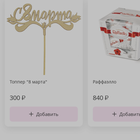
Топпер "8 марта"
Раффаэлло
300
₽
840
₽
Добавить
Добавит