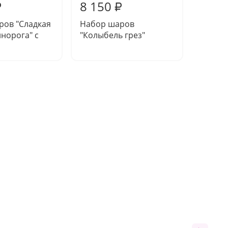
8 150
7 65
₽
₽
ров "Сладкая
Набор шаров
Набор
инорога" с
"Колыбель грез"
мечта"