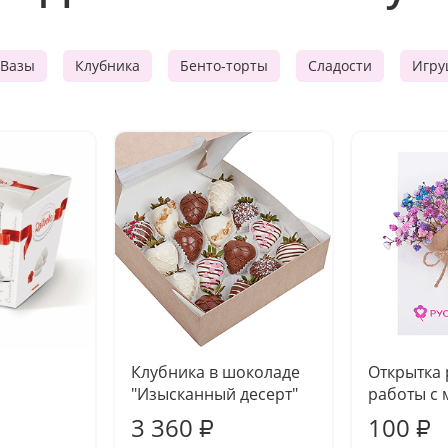
Вазы
Клубника
Бенто-торты
Сладости
Игру
Клубника в шоколаде
Открытка
"Изысканный десерт"
работы с 
3 360
100
₽
₽