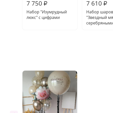
7 750
7 610
₽
₽
Набор "Изумрудный
Набор шаро
люкс" с цифрами
"Звездный мя
серебряным