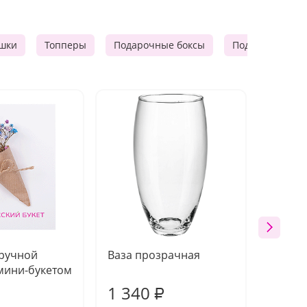
шки
Топперы
Подарочные боксы
Подарочные к
 ручной
Ваза прозрачная
Топпе
мини-букетом
1 340
170
₽