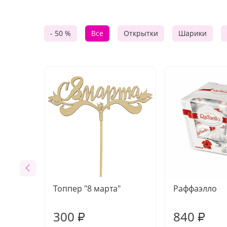
- 50 %
Все
Открытки
Шарики
Топпер "8 марта"
Раффаэлло
300
840
₽
₽