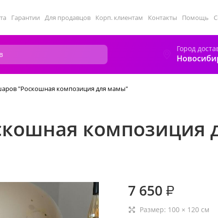
та
Гарантии
Для продавцов
Корп. клиентам
Контакты
Помощь
С
Город доста
Новосиби
аров "Роскошная композиция для мамы"
скошная композиция 
7 650
₽
Размер:
100
×
120
см