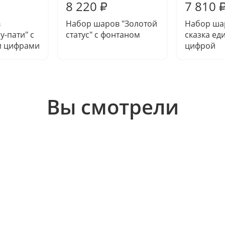
8 220
7 810
₽
в
Набор шаров "Золотой
Набор ша
у-пати" с
статус" с фонтаном
сказка ед
и цифрами
цифрой
Вы смотрели