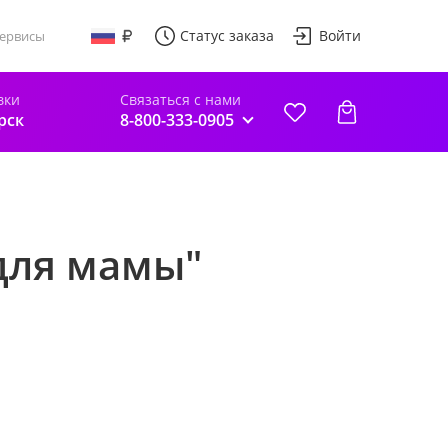
Статус заказа
Войти
ервисы
вки
Связаться с нами
рск
8-800-333-0905
для мамы"