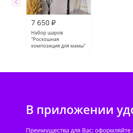
7 650
₽
Набор шаров
"Роскошная
композиция для мамы"
В приложении удо
Преимущества для Вас: оформляйте з