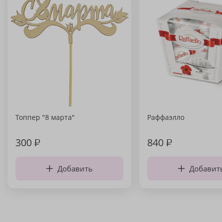
Топпер "8 марта"
Раффаэлло
300
₽
840
₽
Добавить
Добавит