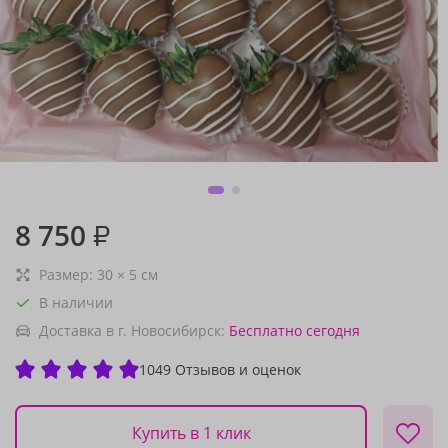
8 750
₽
Размер:
30
×
5
см
В наличии
Доставка в г. Новосибирск:
Бесплатно
сегодня
1049 Отзывов и оценок
Купить в 1 клик