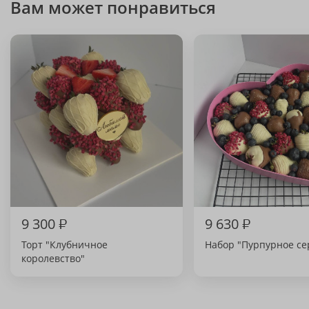
Вам может понравиться
9 300
₽
9 630
₽
Торт "Клубничное
Набор "Пурпурное се
королевство"