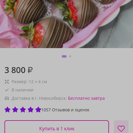
3 800
₽
Размер:
12
×
4
см
В наличии
Доставка в г. Новосибирск:
Бесплатно
завтра
1057 Отзывов и оценок
Купить в 1 клик