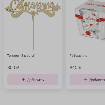
Топпер "8 марта"
Раффаэлло
300
₽
840
₽
Добавить
Добавит