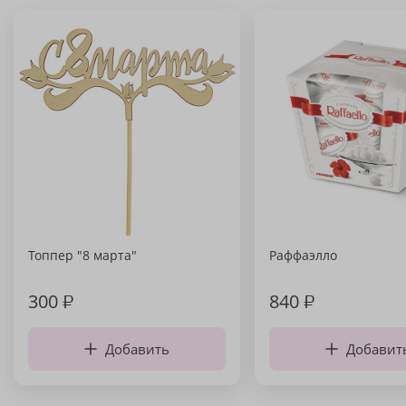
Топпер "8 марта"
Раффаэлло
300
₽
840
₽
Добавить
Добавит