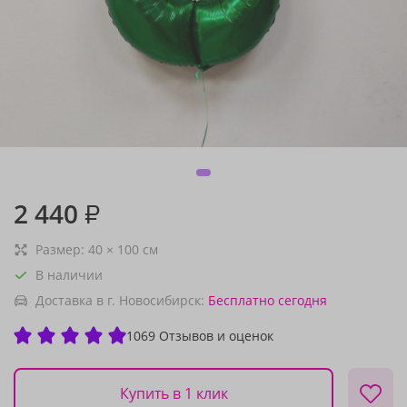
2 440
₽
Размер:
40
×
100
см
В наличии
Доставка в г. Новосибирск:
Бесплатно
сегодня
1069 Отзывов и оценок
Купить в 1 клик