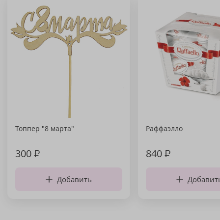
Топпер "8 марта"
Раффаэлло
300
₽
840
₽
Добавить
Добавит