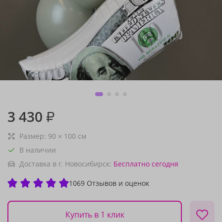
3 430
₽
Размер:
90
×
100
см
В наличии
Доставка в г. Новосибирск:
Бесплатно
сегодня
1069 Отзывов и оценок
Купить в 1 клик