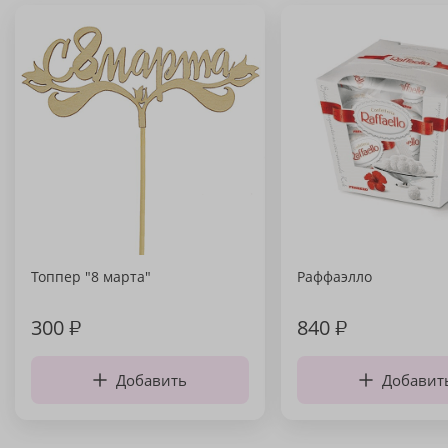
Топпер "8 марта"
Раффаэлло
300
₽
840
₽
Добавить
Добавит