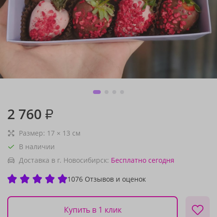
2 760
₽
Размер:
17
×
13
см
В наличии
Доставка в г. Новосибирск:
Бесплатно
сегодня
1076 Отзывов и оценок
Купить в 1 клик