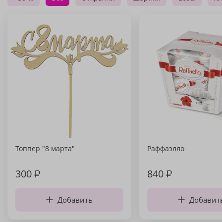
Топпер "8 марта"
Раффаэлло
300
₽
840
₽
Добавить
Добавит