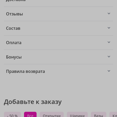
Отзывы
Состав
Оплата
Бонусы
Правила возврата
Добавьте к заказу
- 50 %
Все
Открытки
Шарики
Вазы
Кл