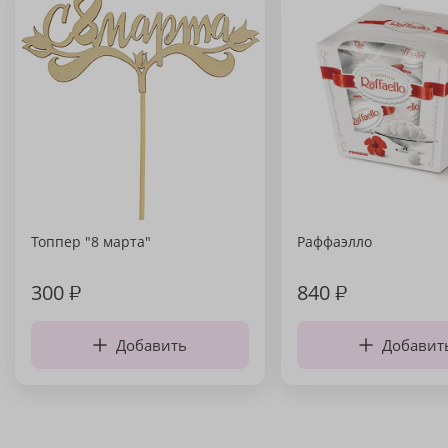
Топпер "8 марта"
Раффаэлло
300
₽
840
₽
Добавить
Добавит