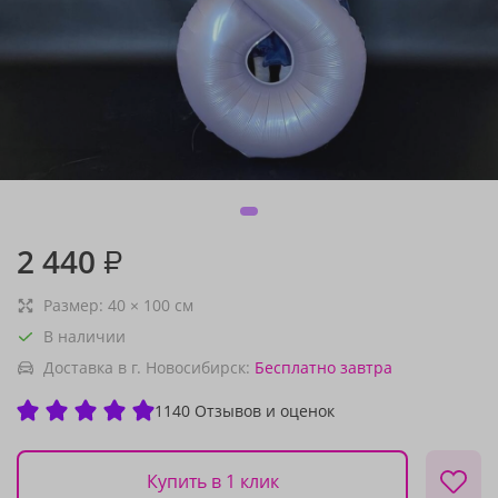
2 440
₽
Размер:
40
×
100
см
В наличии
Доставка в г. Новосибирск:
Бесплатно
завтра
1140 Отзывов и оценок
Купить в 1 клик