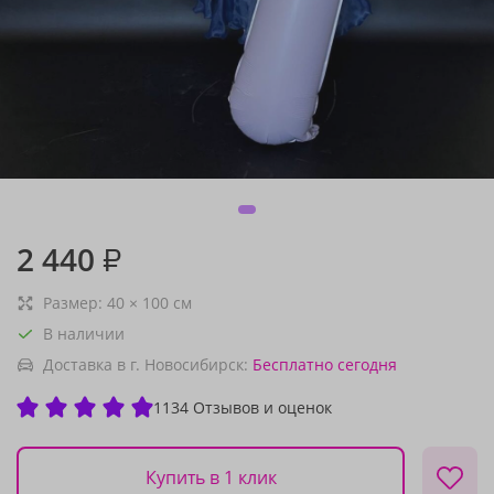
2 440
₽
Размер:
40
×
100
см
В наличии
Доставка в г. Новосибирск:
Бесплатно
сегодня
1134 Отзывов и оценок
Купить в 1 клик