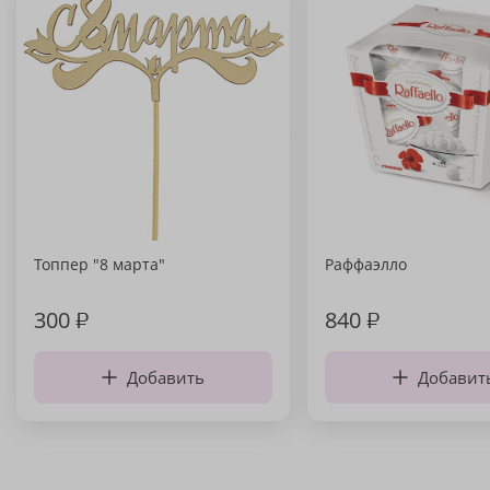
Топпер "8 марта"
Раффаэлло
300
₽
840
₽
Добавить
Добавит