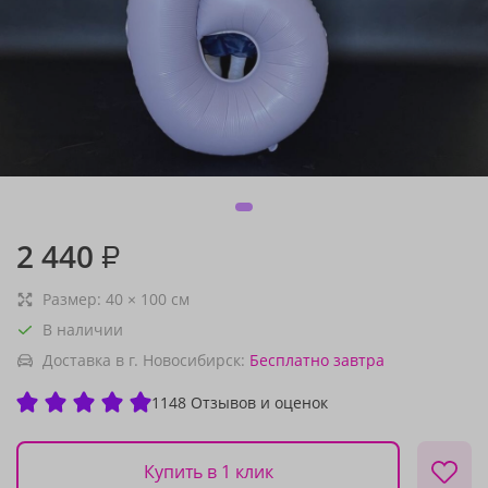
2 440
₽
Размер:
40
×
100
см
В наличии
Доставка в г. Новосибирск:
Бесплатно
завтра
1148 Отзывов и оценок
Купить в 1 клик