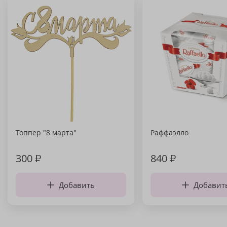
Топпер "8 марта"
Раффаэлло
300
₽
840
₽
Добавить
Добавит