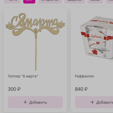
Топпер "8 марта"
Раффаэлло
300
₽
840
₽
Добавить
Добавит