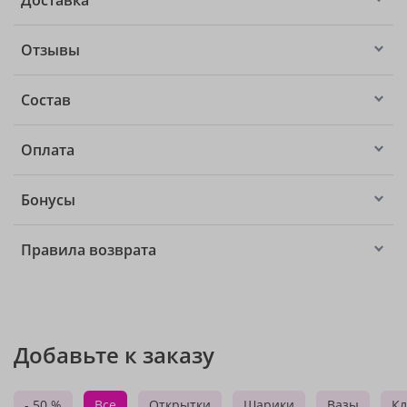
Доставка
Отзывы
Состав
Оплата
Бонусы
Правила возврата
Добавьте к заказу
- 50 %
Все
Открытки
Шарики
Вазы
Кл