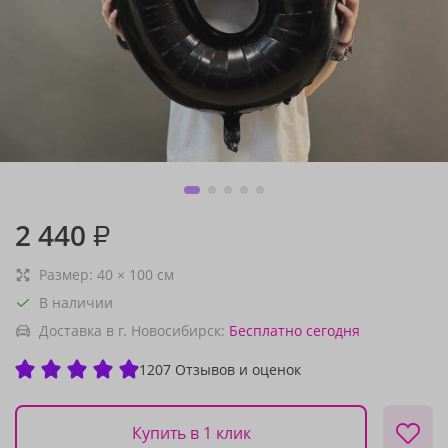
2 440
₽
Размер:
40
×
100
см
В наличии
Доставка в г. Новосибирск:
Бесплатно
сегодня
1207 Отзывов и оценок
Купить в 1 клик