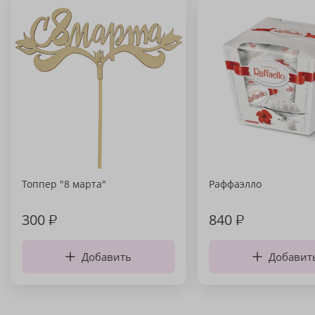
Топпер "8 марта"
Раффаэлло
300
₽
840
₽
Добавить
Добавит