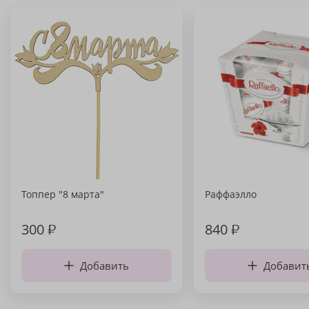
Топпер "8 марта"
Раффаэлло
300
₽
840
₽
Добавить
Добавит