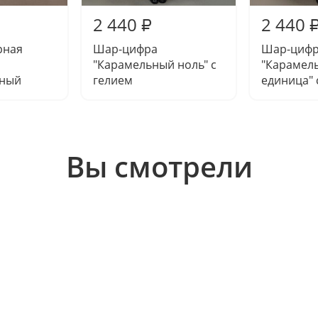
2 440
2 440
₽
рная
Шар-цифра
Шар-циф
"Карамельный ноль" с
"Карамел
нный
гелием
единица" 
Вы смотрели