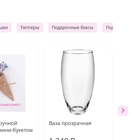
шки
Топперы
Подарочные боксы
Подарочные к
 ручной
Ваза прозрачная
Топпе
мини-букетом