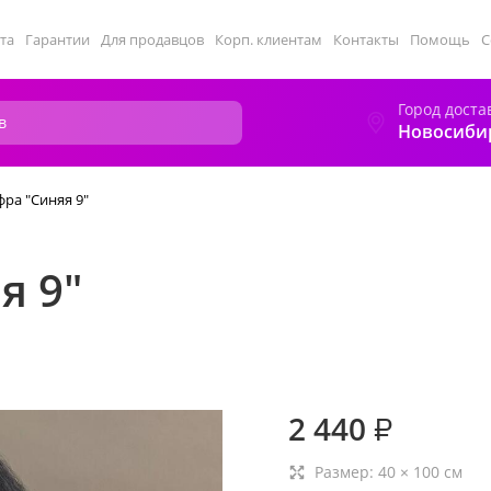
та
Гарантии
Для продавцов
Корп. клиентам
Контакты
Помощь
С
Город доста
Новосиби
ра "Синяя 9"
я 9"
2 440
₽
Размер:
40
×
100
см