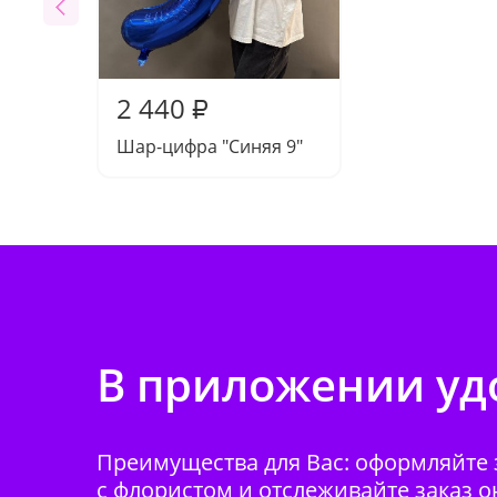
2 440
₽
Шар-цифра "Синяя 9"
В приложении удо
Преимущества для Вас: оформляйте з
с флористом и отслеживайте заказ о