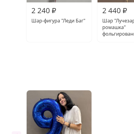
2 240
2 440
₽
₽
Шар-фигура "Леди Баг"
Шар "Лучеза
ромашка"
фольгирова