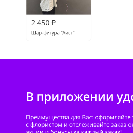
2 450
₽
Шар-фигура "Аист"
В приложении удо
Преимущества для Вас: оформляйте з
с флористом и отслеживайте заказ о
акции и бонусы за каждый заказ!