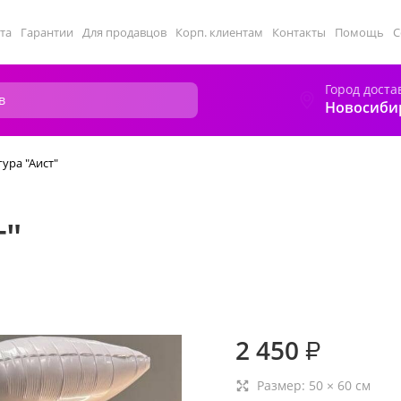
та
Гарантии
Для продавцов
Корп. клиентам
Контакты
Помощь
С
Город доста
Новосиби
ура "Аист"
т"
2 450
₽
Размер:
50
×
60
см