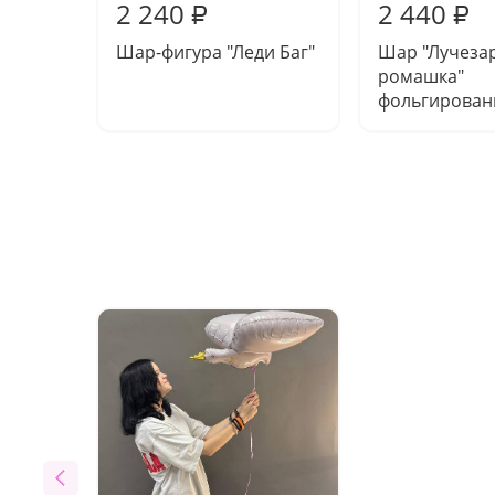
2 240
2 440
₽
₽
Шар-фигура "Леди Баг"
Шар "Лучеза
ромашка"
фольгирова