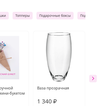
шки
Топперы
Подарочные боксы
Подарочные к
 ручной
Ваза прозрачная
Топпе
мини-букетом
1 340
170
₽