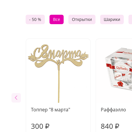
- 50 %
Все
Открытки
Шарики
Топпер "8 марта"
Раффаэлло
300
840
₽
₽