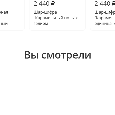
2 440
2 440
₽
рная
Шар-цифра
Шар-циф
"Карамельный ноль" с
"Карамел
нный
гелием
единица" 
Вы смотрели