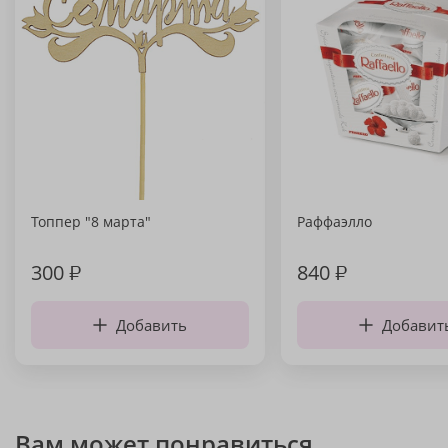
Топпер "8 марта"
Раффаэлло
300
₽
840
₽
Добавить
Добавит
Вам может понравиться