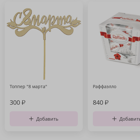
Топпер "8 марта"
Раффаэлло
300
₽
840
₽
Добавить
Добавит