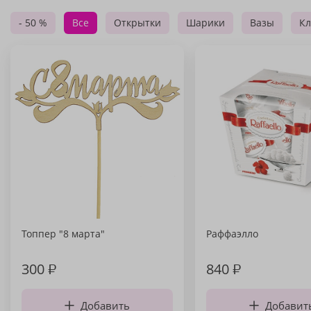
- 50 %
Все
Открытки
Шарики
Вазы
Кл
Топпер "8 марта"
Раффаэлло
300
₽
840
₽
Добавить
Добавит