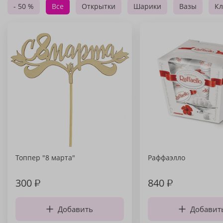
- 50 %
Все
Открытки
Шарики
Вазы
Кл
Топпер "8 марта"
Раффаэлло
300
₽
840
₽
Добавить
Добавит